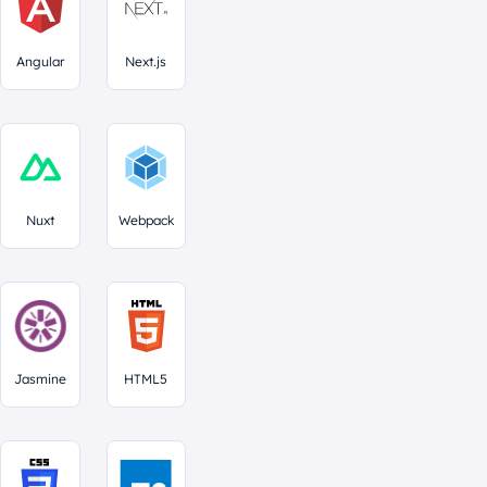
Angular
Next.js
Nuxt
Webpack
Jasmine
HTML5