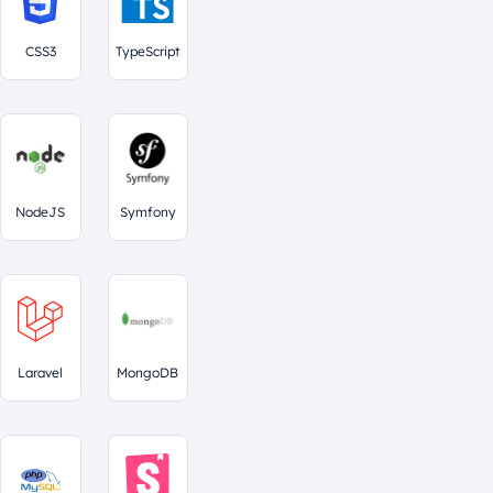
CSS3
TypeScript
NodeJS
Symfony
Laravel
MongoDB