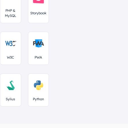
PHP &
Storybook
MySQL
W3C
PWA
Sylius
Python