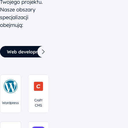
Twojego projektu.
Nasze obszary
specjalizacji
obejmują:
Web development
Narzędzia AI
Web des
Craft
Wordpress
CMS