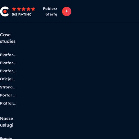
Pobierz
ofertę
Case
studies
Platforma edukacyjna
Platforma internetowa zrzeszająca producentów energii słonecznej UE
Platforma produktowa oraz e-commerce
Oficjalna strona poświęcona Andrzejowi Wajdzie
Strona korporacyjna dla lidera branży iGaming
Portal dla studentów z niepełnosprawnością
Platforma e-commerce
Nasze
usługi
Frontend development