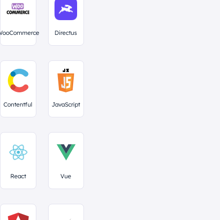
WooCommerce
Directus
Contentful
JavaScript
React
Vue