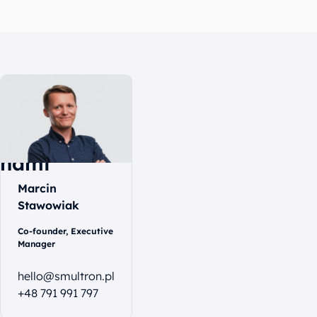
Skontaktuj
się
z
nami
Marcin
Stawowiak
Co-founder, Executive
Manager
hello@smultron.pl
+48 791 991 797