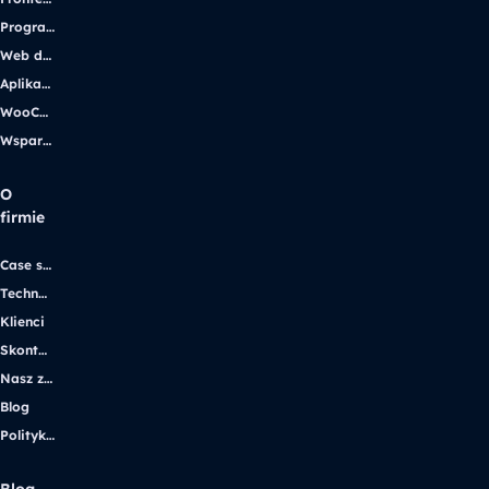
Programowanie WordPress
Web design
Aplikacje internetowe
WooCommerce
Wsparcie WordPress
O
firmie
Case studies
Technologie
Klienci
Skontaktuj się
Nasz zespół
Blog
Polityka prywatności