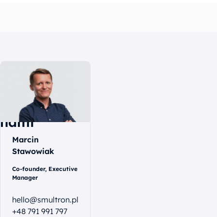
Skontaktuj
się
z
nami
Marcin
Stawowiak
Co-founder, Executive
Manager
hello@smultron.pl
+48 791 991 797