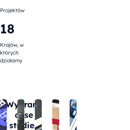
Projektów
18
Krajów, w
których
działamy
Wybrane
case
studies