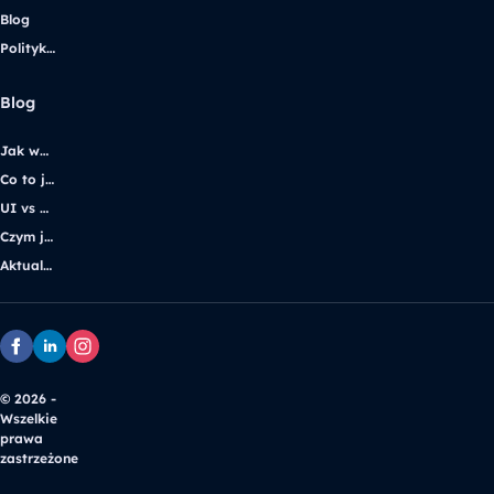
Blog
Polityka prywatności
Blog
Jak wybrać Software House
Co to jest WordPress multisite
UI vs UX
Czym jest proof of concept?
Aktualizacja WordPress – instrukcja
© 2026 -
Wszelkie
prawa
zastrzeżone