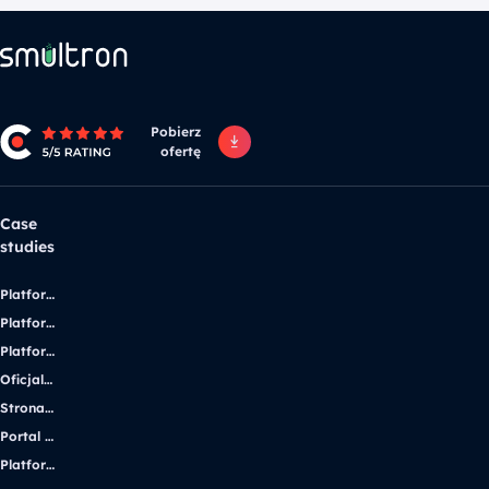
Pobierz
ofertę
Case
studies
Platforma edukacyjna
Platforma internetowa zrzeszająca producentów energii słonecznej UE
Platforma produktowa oraz e-commerce
Oficjalna strona poświęcona Andrzejowi Wajdzie
Strona korporacyjna dla lidera branży iGaming
Portal dla studentów z niepełnosprawnością
Platforma e-commerce