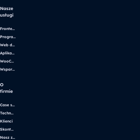
Nasze
usługi
Frontend development
Programowanie WordPress
Web design
Aplikacje internetowe
WooCommerce
Wsparcie WordPress
O
firmie
Case studies
Technologie
Klienci
Skontaktuj się
Nasz zespół