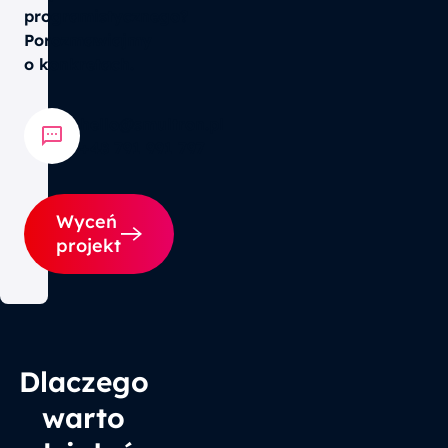
programistycznego?
Porozmawiajmy
o konkretach.
hello@smultron.pl
+48 791 991 797
Wyceń
projekt
Dlaczego
warto