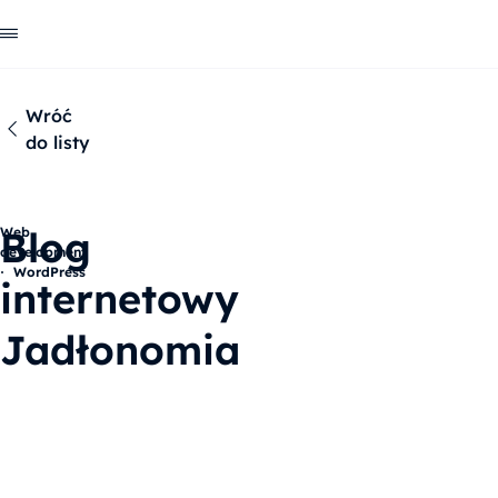
Wróć
do listy
Blog
Web
development
WordPress
internetowy
Jadłonomia
Opis
Zakres prac
Cele
Funkcjonalnoś